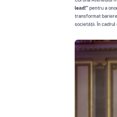
lead!”
pentru a onor
transformat barierel
societății. În cadru