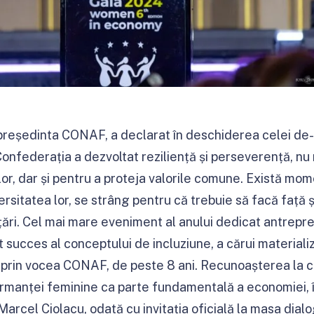
 președinta CONAF, a declarat în deschiderea celei de-a
 Confederația a dezvoltat reziliență și perseverență, nu
or, dar și pentru a proteja valorile comune. Există mom
ersitatea lor, se strâng pentru că trebuie să facă față ș
țări. Cel mai mare eveniment al anului dedicat antrepre
 succes al conceptului de incluziune, a cărui materiali
rin vocea CONAF, de peste 8 ani. Recunoașterea la cel 
formanței feminine ca parte fundamentală a economiei, î
Marcel Ciolacu, odată cu invitația oficială la masa dialo