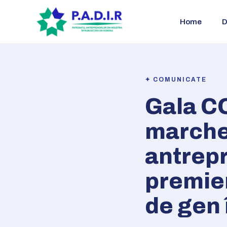
Home
D
✦ COMUNICATE
Gala C
marchea
antrep
premier
de gen 