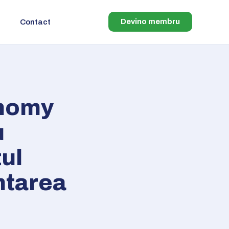
Devino membru
Contact
nomy
u
ul
ntarea