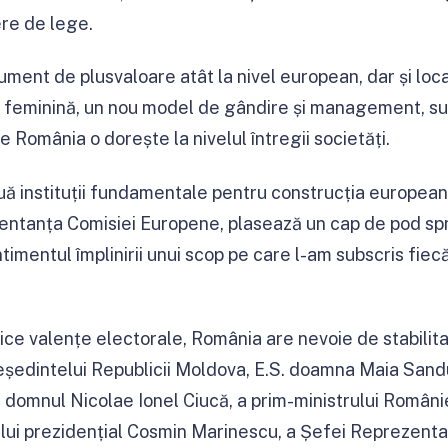
re de lege.
ument de plusvaloare atât la nivel european, dar și loca
 feminină, un nou model de gândire și management, sun
re România o dorește la nivelul întregii societăți.
uă instituții fundamentale pentru construcția europea
ntanța Comisiei Europene, plasează un cap de pod spre
timentul împlinirii unui scop pe care l-am subscris fiecă
ice valențe electorale, România are nevoie de stabilita
ședintelui Republicii Moldova, E.S. doamna Maia Sandu
 domnul Nicolae Ionel Ciucă, a prim-ministrului Român
rului prezidențial Cosmin Marinescu, a Șefei Reprezenta