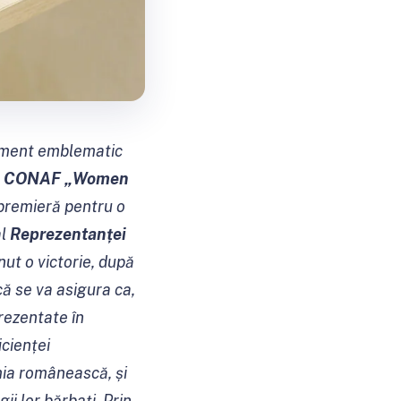
niment emblematic
a CONAF „Women
 premieră pentru o
al
Reprezentanței
nut o victorie, după
ă se va asigura ca,
prezentate în
cienței
mia românească, și
i lor bărbați. Prin