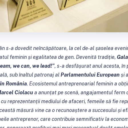
n s-a dovedit neîncăpătoare, la cel de-al șaselea eve
tul feminin și egalitatea de gen. Devenită tradiție,
Gal
eam, we can, we lead!”
, s-a desfășurat anul acesta, în
lă, sub înaltul patronaj al
Parlamentului European
și 
 în România
. Ecosistemul antreprenoarial feminin a obți
Marcel Ciolacu
a anunțat pe scenă, angajamentul ferm c
e cu reprezentanții mediului de afaceri, femeile să fie re
ceastă măsură vine ca o recunoaștere a succesului și efi
ile antreprenor, care contribuie semnificativ la econo
or, generează profituri mai mari procentual decât omologi