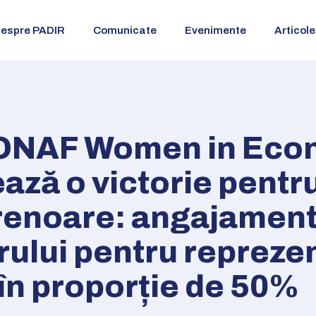
espre PADIR
Comunicate
Evenimente
Articole
ONAF Women in Eco
ză o victorie pentr
renoare: angajament
ului pentru repreze
în proporție de 50%