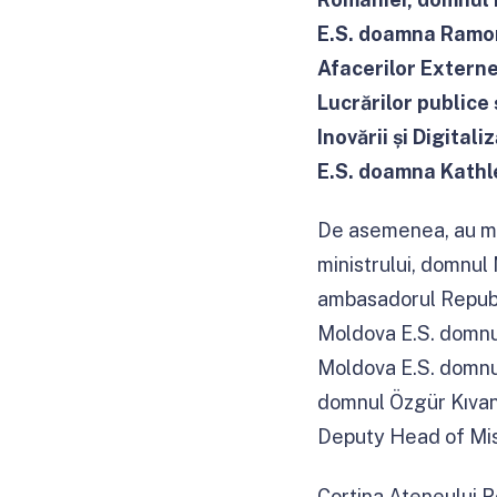
E.S. doamna Ramon
Afacerilor Extern
Lucrărilor publice
Inovării și Digita
E.S. doamna Kath
De asemenea, au mai
ministrului, domnu
ambasadorul Republ
Moldova E.S. domnu
Moldova E.S. domn
domnul Özgür Kıva
Deputy Head of Mis
Cortina Ateneului R