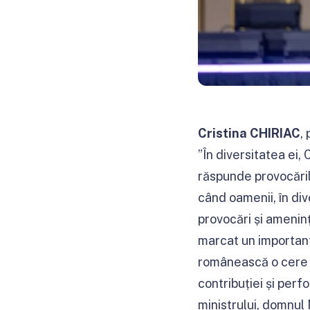
Cristina CHIRIAC
,
”În diversitatea ei,
răspunde provocăril
când oamenii, în div
provocări și amenin
marcat un important
românească o cere p
contribuției și per
ministrului, domnul 