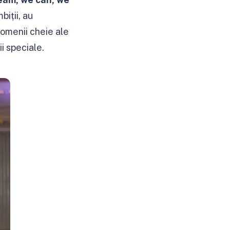
iții, au
domenii cheie ale
i speciale.