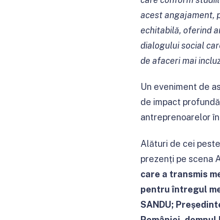
acest angajament, pr
echitabilă, oferind 
dialogului social ca
de afaceri mai incluz
Un eveniment de a
de impact profundă 
antreprenoarelor în
Alături de cei peste 
prezenți pe scena 
care a transmis m
pentru întregul m
SANDU; Președinte
României, domnul 