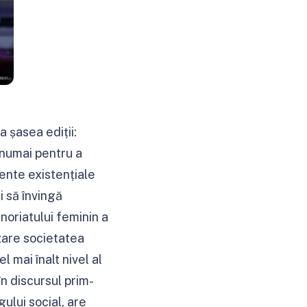
 șasea ediții:
 numai pentru a
ente existențiale
i să învingă
noriatului feminin a
zare societatea
mai înalt nivel al
n discursul prim-
gului social, are