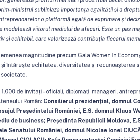
im-ministrul subliniază importanța egalității și a dreptu
antreprenoarelor o platformă egală de exprimare și decizi
re modelează viitorul mediului de afaceri. Este un pas m
iv și echitabil, care valorizează contribuția fiecărui memb
semenea magnitudine precum Gala Women In Economy
și întărește echitatea, diversitatea și recunoașterea 
 societate.
1.000 de invitați – oficiali, diplomați, manageri, antrepr
Ateneului Român:
Consilierul prezidențial, domnul C
esajul Președintelui României, E.S. domnul Klaus 
ediu de business; Președinta Republicii Moldova, E
le Senatului României, domnul Nicolae Ionel CIUCĂ
Marcel CIOLACU; Șefa Reprezentanței Comisiei Eu