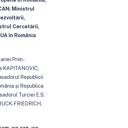
CAN; Ministrul
zvoltării,
trul Cercetării,
 SUA în România
ariei Prim-
ija KAPITANOVIĆ;
adorul Republicii
mânia și Republica
dorul Turciei E.S.
 BRUCK-FRIEDRICH,
eam, we can, we