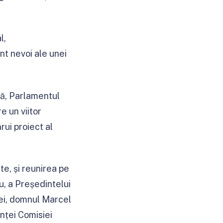
l,
t nevoi ale unei
nă, Parlamentul
 un viitor
rui proiect al
te, și reunirea pe
, a Președintelui
iei, domnul Marcel
nței Comisiei