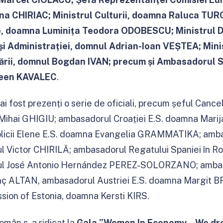
a CHIRIAC; Ministrul Culturii, doamna Raluca TUR
e, doamna Luminița Teodora ODOBESCU; Ministrul De
 și Administrației, domnul Adrian-Ioan VEȘTEA; Minis
lizării, domnul Bogdan IVAN; precum și Ambasadorul
leen KAVALEC
.
 fost prezenți o serie de oficiali, precum șeful Cancel
l Mihai GHIGIU; ambasadorul Croației E.S. doamna Mar
icii Elene E.S. doamna Evangelia GRAMMATIKA; ambas
l Victor CHIRILĂ; ambasadorul Regatului Spaniei în Ro
ul José Antonio Hernández PEREZ-SOLORZANO; ambasa
nç ALTAN, ambasadorul Austriei E.S. doamna Margit
sion of Estonia, doamna Kersti KIRS.
omân s-a ridicat la
Gala ”Women In Economy – We dr