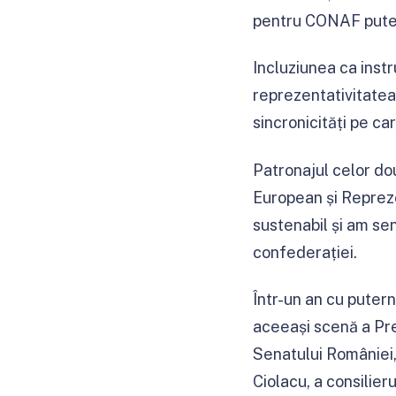
pentru CONAF pute
Incluziunea ca instr
reprezentativitatea
sincronicități pe ca
Patronajul celor do
European și Repreze
sustenabil și am sen
confederației.
Într-un an cu putern
aceeași scenă a Pre
Senatului României,
Ciolacu, a consilie