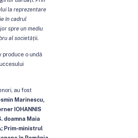
lui la reprezentare
e în cadrul
ajor spre un mediu
ru al societății.
 produce o undă
succesului
enori, au fost
osmin Marinescu,
Werner IOHANNIS
.S. doamna Maia
; Prim-ministrul
ropene în România,