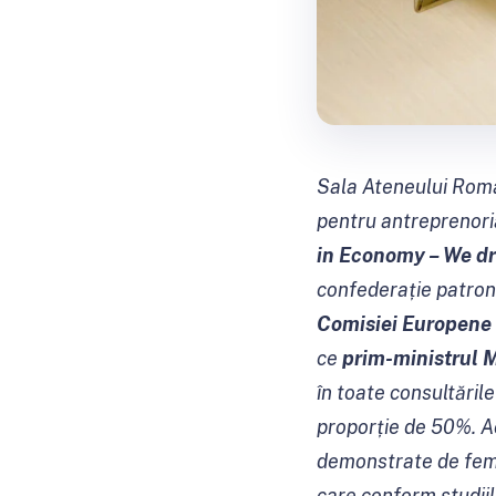
Sala Ateneului Româ
pentru antreprenoria
in Economy – We dr
confederație patrona
Comisiei Europene
ce
prim-ministrul 
în toate consultăril
proporție de 50%. A
demonstrate de feme
care conform studiil